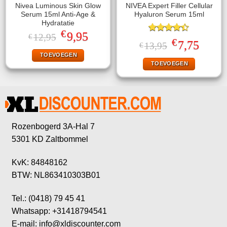
Nivea Luminous Skin Glow
NIVEA Expert Filler Cellular
Serum 15ml Anti-Age &
Hyaluron Serum 15ml
Hydratatie
€
Oorspronkelijke
Huidige
9,95
12,95
€
Gewaardeerd
€
prijs
prijs
Oorspronkelijke
Huidige
7,75
13,95
€
4.40
uit 5
was:
is:
prijs
prijs
TOEVOEGEN
€12,95.
€9,95.
was:
is:
TOEVOEGEN
€13,95.
€7,75.
Rozenbogerd 3A-Hal 7
5301 KD Zaltbommel
KvK: 84848162
BTW: NL863410303B01
Tel.: (0418) 79 45 41
Whatsapp: +31418794541
E-mail: info@xldiscounter.com