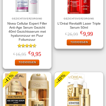
GEZICHTSVERZORGING
GEZICHTSVERZORGING
Nivea Cellular Expert Filler
L’Oréal Revitalift Laser Triple
Anti-Age Serum Gezicht
Serum 50ml
€
40ml Gezichtsserum met
Oorspronkelijke
Huidige
9,99
26,99
€
hyaluronzuur en Puur
prijs
prijs
was:
is:
Foliumzuur
TOEVOEGEN
€26,99.
€9,99.
Gewaardeerd
€
Oorspronkelijke
Huidige
9,95
16,95
€
4.50
uit 5
prijs
prijs
was:
is:
TOEVOEGEN
€16,95.
€9,95.
-41%
-48%