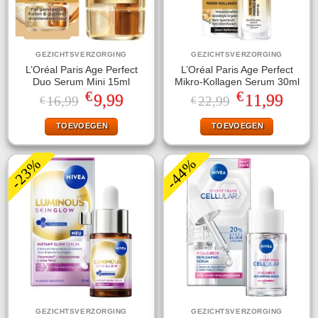
GEZICHTSVERZORGING
GEZICHTSVERZORGING
L’Oréal Paris Age Perfect
L’Oréal Paris Age Perfect
Duo Serum Mini 15ml
Mikro-Kollagen Serum 30ml
€
€
Oorspronkelijke
Huidige
Oorspronkelijke
Huidige
9,99
11,99
16,99
22,99
€
€
prijs
prijs
prijs
prijs
was:
is:
was:
is:
TOEVOEGEN
TOEVOEGEN
€16,99.
€9,99.
€22,99.
€11,99.
-23%
-44%
GEZICHTSVERZORGING
GEZICHTSVERZORGING