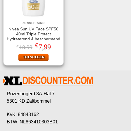
ZONNEBRAND
Nivea Sun UV Face SPF50
40ml Triple Protect
Hydraterend & beschermend
€
Oorspronkelijke
Huidige
7,99
18,99
€
prijs
prijs
was:
is:
TOEVOEGEN
€18,99.
€7,99.
Rozenbogerd 3A-Hal 7
5301 KD Zaltbommel
KvK: 84848162
BTW: NL863410303B01