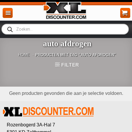
Ga
naar
inhoud
Producten
zoeken
auto afdrogen
HOME
-
PRODUCTEN MET TAG “AUTO AFDROGEN”
FILTER
Geen producten gevonden die aan je selectie voldoen.
Rozenbogerd 3A-Hal 7