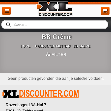
Ga
naar
inhoud
Producten
zoeken
BB Crème
HOME
-
PRODUCTEN MET TAG “BB CRÈME”
FILTER
Geen producten gevonden die aan je selectie voldoen.
Rozenbogerd 3A-Hal 7