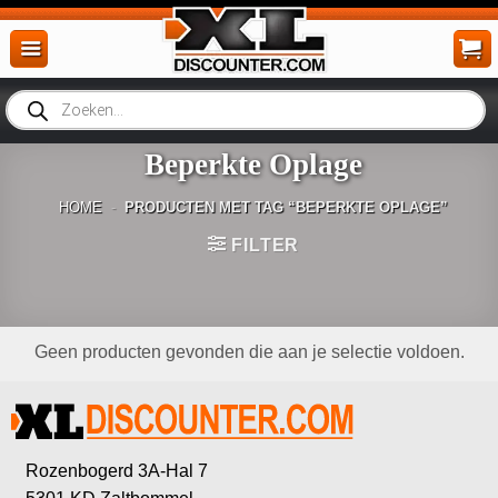
Ga
naar
inhoud
Producten
zoeken
Beperkte Oplage
HOME
-
PRODUCTEN MET TAG “BEPERKTE OPLAGE”
FILTER
Geen producten gevonden die aan je selectie voldoen.
Rozenbogerd 3A-Hal 7