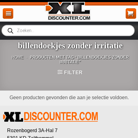
Ga
naar
inhoud
Producten
zoeken
billendoekjes zonder irritatie
HOME
-
PRODUCTEN MET TAG “BILLENDOEKJES ZONDER
IRRITATIE”
FILTER
Geen producten gevonden die aan je selectie voldoen.
Rozenbogerd 3A-Hal 7