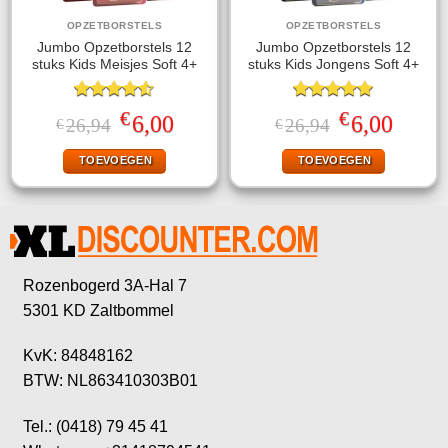
OPZETBORSTELS
OPZETBORSTELS
Jumbo Opzetborstels 12
Jumbo Opzetborstels 12
stuks Kids Meisjes Soft 4+
stuks Kids Jongens Soft 4+
Gewaardeerd
Gewaardeerd
€
€
Oorspronkelijke
Huidige
Oorspronkelijke
Huidige
6,00
6,00
26,94
26,94
€
€
4.50
uit 5
5.00
uit 5
prijs
prijs
prijs
prijs
was:
is:
was:
is:
TOEVOEGEN
TOEVOEGEN
€26,94.
€6,00.
€26,94.
€6,00.
Rozenbogerd 3A-Hal 7
5301 KD Zaltbommel
KvK: 84848162
BTW: NL863410303B01
Tel.: (0418) 79 45 41