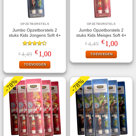
OPZETBORSTELS
OPZETBORSTELS
Jumbo Opzetborstels 2
Jumbo Opzetborstels 2
stuks Kids Jongens Soft 4+
stuks Kids Meisjes Soft 4+
€
Oorspronkelijke
Huidige
1,00
4,49
€
prijs
prijs
Gewaardeerd
was:
is:
€
Oorspronkelijke
Huidige
1,00
4,49
€
TOEVOEGEN
4.33
uit 5
€4,49.
€1,00.
prijs
prijs
was:
is:
TOEVOEGEN
€4,49.
€1,00.
-78%
-78%