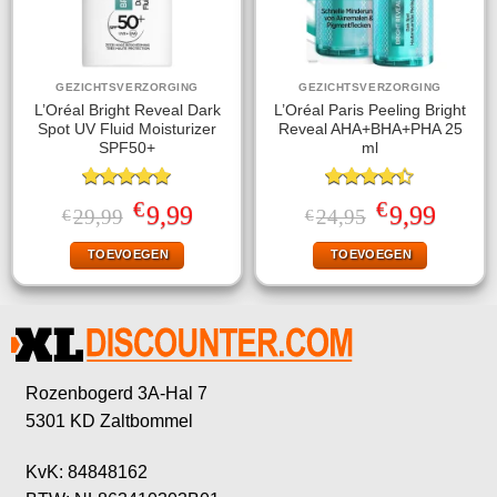
GEZICHTSVERZORGING
GEZICHTSVERZORGING
L’Oréal Bright Reveal Dark
L’Oréal Paris Peeling Bright
Spot UV Fluid Moisturizer
Reveal AHA+BHA+PHA 25
SPF50+
ml
Gewaardeerd
Gewaardeerd
€
€
Oorspronkelijke
Huidige
Oorspronkelijke
Huidige
9,99
9,99
29,99
24,95
€
€
5.00
uit 5
4.40
uit 5
prijs
prijs
prijs
prijs
was:
is:
was:
is:
TOEVOEGEN
TOEVOEGEN
€29,99.
€9,99.
€24,95.
€9,99.
Rozenbogerd 3A-Hal 7
5301 KD Zaltbommel
KvK: 84848162