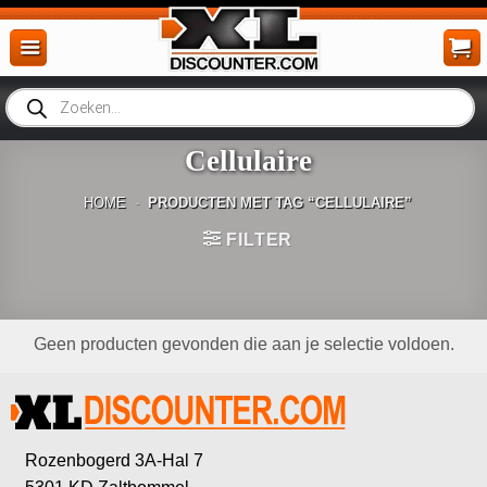
Ga
naar
inhoud
Producten
zoeken
Cellulaire
HOME
-
PRODUCTEN MET TAG “CELLULAIRE”
FILTER
Geen producten gevonden die aan je selectie voldoen.
Rozenbogerd 3A-Hal 7