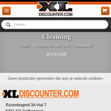
Ga
naar
inhoud
Producten
zoeken
Cleansing
HOME
-
PRODUCTEN MET TAG “CLEANSING”
FILTER
Geen producten gevonden die aan je selectie voldoen.
Rozenbogerd 3A-Hal 7