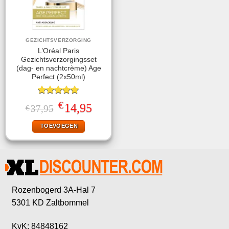
GEZICHTSVERZORGING
L’Oréal Paris
Gezichtsverzorgingsset
(dag- en nachtcrème) Age
Perfect (2x50ml)
Gewaardeerd
€
Oorspronkelijke
Huidige
14,95
37,95
€
5.00
uit 5
prijs
prijs
was:
is:
TOEVOEGEN
€37,95.
€14,95.
Rozenbogerd 3A-Hal 7
5301 KD Zaltbommel
KvK: 84848162