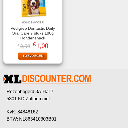
HONDENVOER
Pedigree Dentastix Daily
Oral Care 7 stuks 180g
Hondensnack
€
Oorspronkelijke
Huidige
1,00
2,99
€
prijs
prijs
was:
is:
TOEVOEGEN
€2,99.
€1,00.
Rozenbogerd 3A-Hal 7
5301 KD Zaltbommel
KvK: 84848162
BTW: NL863410303B01