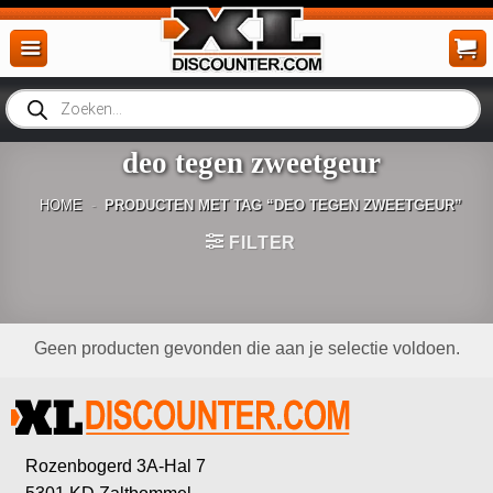
Ga
naar
inhoud
Producten
zoeken
deo tegen zweetgeur
HOME
-
PRODUCTEN MET TAG “DEO TEGEN ZWEETGEUR”
FILTER
Geen producten gevonden die aan je selectie voldoen.
Rozenbogerd 3A-Hal 7