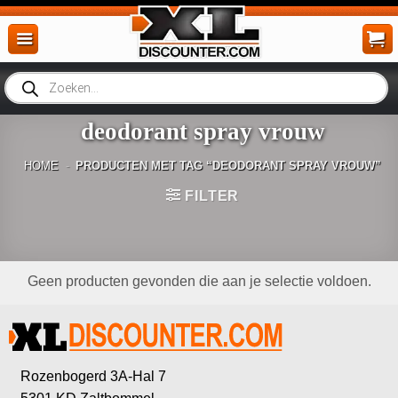
Ga
naar
inhoud
Producten
zoeken
deodorant spray vrouw
HOME
-
PRODUCTEN MET TAG “DEODORANT SPRAY VROUW”
FILTER
Geen producten gevonden die aan je selectie voldoen.
Rozenbogerd 3A-Hal 7