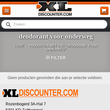
Ga
naar
inhoud
Producten
zoeken
deodorant voor onderweg
HOME
-
PRODUCTEN MET TAG “DEODORANT VOOR
ONDERWEG”
FILTER
Geen producten gevonden die aan je selectie voldoen.
Rozenbogerd 3A-Hal 7