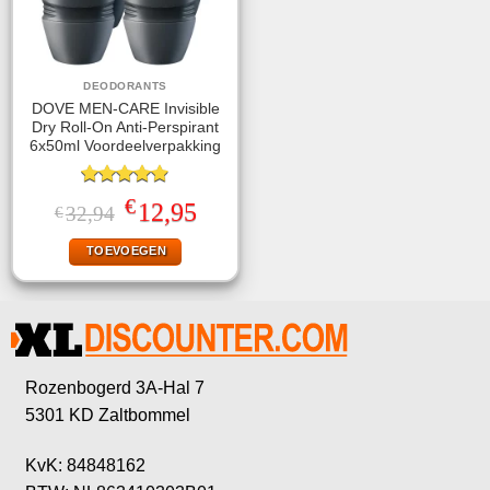
DEODORANTS
DOVE MEN-CARE Invisible
Dry Roll-On Anti-Perspirant
6x50ml Voordeelverpakking
Gewaardeerd
€
Oorspronkelijke
Huidige
12,95
32,94
€
4.86
uit 5
prijs
prijs
was:
is:
TOEVOEGEN
€32,94.
€12,95.
Rozenbogerd 3A-Hal 7
5301 KD Zaltbommel
KvK: 84848162