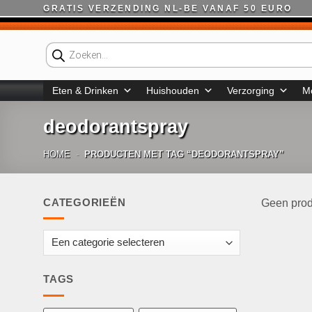
Ga
GRATIS VERZENDING NL-BE VANAF 50 EURO
naar
inhoud
Producten
zoeken
Eten & Drinken
Huishouden
Verzorging
M
deodorantspray
HOME
-
PRODUCTEN MET TAG “DEODORANTSPRAY”
CATEGORIEËN
Geen prod
TAGS