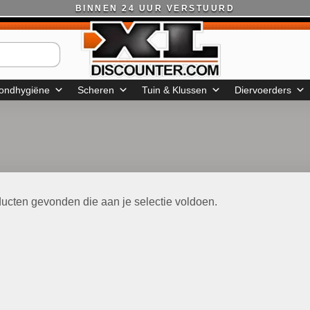
BINNEN 24 UUR VERSTUURD
ondhygiëne
Scheren
Tuin & Klussen
Diervoerders
ucten gevonden die aan je selectie voldoen.