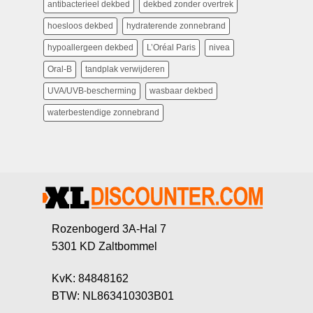
antibacterieel dekbed
dekbed zonder overtrek
hoesloos dekbed
hydraterende zonnebrand
hypoallergeen dekbed
L’Oréal Paris
nivea
Oral-B
tandplak verwijderen
UVA/UVB-bescherming
wasbaar dekbed
waterbestendige zonnebrand
Rozenbogerd 3A-Hal 7
5301 KD Zaltbommel
KvK: 84848162
BTW: NL863410303B01