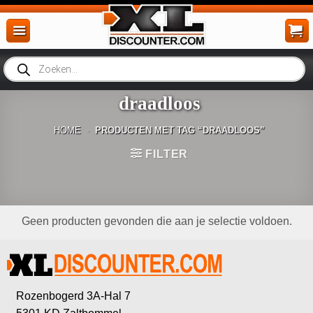
Ga
naar
inhoud
Producten
zoeken
draadloos
HOME
-
PRODUCTEN MET TAG “DRAADLOOS”
FILTER
Geen producten gevonden die aan je selectie voldoen.
Rozenbogerd 3A-Hal 7