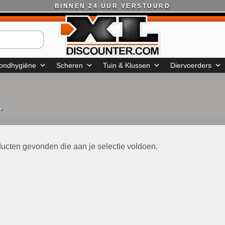
BINNEN 24 UUR VERSTUURD
ondhygiëne
Scheren
Tuin & Klussen
Diervoerders
”
ucten gevonden die aan je selectie voldoen.