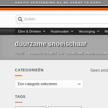
Ga
GRATIS VERZENDING NL-BE VANAF 50 EURO
naar
inhoud
Producten
zoeken
Eten & Drinken
Huishouden
Verzorging
M
duurzame snoeischaar
HOME
-
PRODUCTEN MET TAG “DUURZAME SNOEISCHAAR
CATEGORIEËN
Geen prod
TAGS