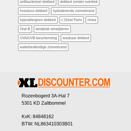
antibacterieel dekbed
dekbed zonder overtrek
hoesloos dekbed
hydraterende zonnebrand
hypoallergeen dekbed
L’Oréal Paris
nivea
Oral-B
tandplak verwijderen
UVA/UVB-bescherming
wasbaar dekbed
waterbestendige zonnebrand
Rozenbogerd 3A-Hal 7
5301 KD Zaltbommel
KvK: 84848162
BTW: NL863410303B01