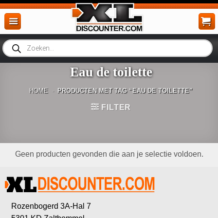
Ga
naar
inhoud
Producten
zoeken
Eau de toilette
HOME
-
PRODUCTEN MET TAG “EAU DE TOILETTE”
FILTER
Geen producten gevonden die aan je selectie voldoen.
Rozenbogerd 3A-Hal 7