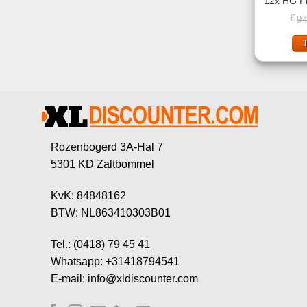
12x HG Fr
€
94
Rozenbogerd 3A-Hal 7
5301 KD Zaltbommel
KvK: 84848162
BTW: NL863410303B01
Tel.: (0418) 79 45 41
Whatsapp: +31418794541
E-mail: info@xldiscounter.com