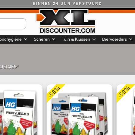
BINNEN 24 UUR VERSTUURD
ondhygiëne
Scheren
Tuin & Klussen
Diervoerders
LIEGJES”
-58%
-50%