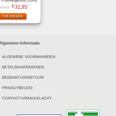
Fruitvliegjesval (20ml)
€
Oorspronkelijke
32,95
Huidige
83,25
prijs
prijs
was:
is:
TOEVOEGEN
€83,25.
€32,95.
Algemene Informatie
ALGEMENE VOORWAARDEN
BETALEN/AFREKENEN
BEDENKTIJD/RETOUR
PRIVACYBELEID
CONTACT/VRAAG/KLACHT