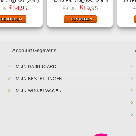
uitvliegjesval (20ml)
5x HG Fruitvliegjesval (20ml)
10x HG 
€
€
Oorspronkelijke
34,95
Huidige
Oorspronkelijke
19,95
Huidige
€
€
,95
44,95
prijs
prijs
prijs
prijs
was:
is:
was:
is:
TOEVOEGEN
TOEVOEGEN
€94,95.
€34,95.
€44,95.
€19,95.
Account Gegevens
MIJN DASHBOARD
MIJN BESTELLINGEN
MIJN WINKELWAGEN