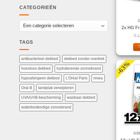
CATEGORIEËN
2x HG Fru
€
1
TAGS
antibacterieel dekbed
dekbed zonder overtrek
-63%
hoesloos dekbed
hydraterende zonnebrand
hypoallergeen dekbed
L’Oréal Paris
nivea
Oral-B
tandplak verwijderen
UVA/UVB-bescherming
wasbaar dekbed
waterbestendige zonnebrand
GE