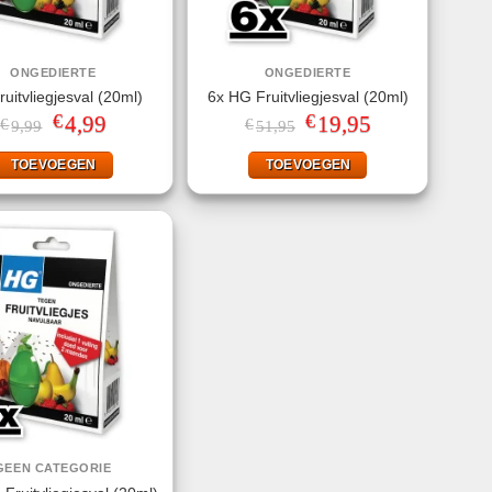
ONGEDIERTE
ONGEDIERTE
uitvliegjesval (20ml)
6x HG Fruitvliegjesval (20ml)
€
€
Oorspronkelijke
4,99
Huidige
Oorspronkelijke
19,95
Huidige
€
€
9,99
51,95
prijs
prijs
prijs
prijs
was:
is:
was:
is:
TOEVOEGEN
TOEVOEGEN
€9,99.
€4,99.
€51,95.
€19,95.
GEEN CATEGORIE