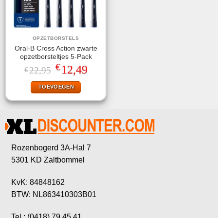
OPZETBORSTELS
Oral-B Cross Action zwarte
opzetborsteltjes 5-Pack
€
Oorspronkelijke
Huidige
12,49
22,95
€
prijs
prijs
was:
is:
TOEVOEGEN
€22,95.
€12,49.
Rozenbogerd 3A-Hal 7
5301 KD Zaltbommel
KvK: 84848162
BTW: NL863410303B01
Tel.: (0418) 79 45 41