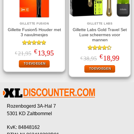
GILLETTE FUSION
GILLETTE LABS
Gillette Fusion5 Houder met
Gillette Labs Gold Travel Set
3 navulmesjes
Luxe scheermes voor
mannen
Gewaardeerd
€
Oorspronkelijke
Huidige
13,95
21,95
€
5.00
uit 5
Gewaardeerd
€
prijs
prijs
Oorspronkelijke
Huidige
18,99
38,95
€
4.33
uit 5
was:
is:
prijs
prijs
TOEVOEGEN
€21,95.
€13,95.
was:
is:
TOEVOEGEN
€38,95.
€18,99.
Rozenbogerd 3A-Hal 7
5301 KD Zaltbommel
KvK: 84848162