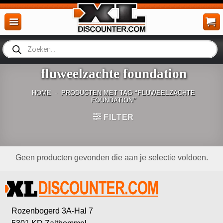
Ga
naar
inhoud
Producten
zoeken
fluweelzachte foundation
HOME
-
PRODUCTEN MET TAG “FLUWEELZACHTE
FOUNDATION”
FILTER
Geen producten gevonden die aan je selectie voldoen.
Rozenbogerd 3A-Hal 7