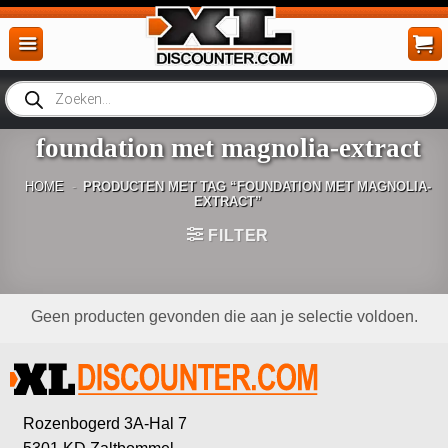
Ga
naar
inhoud
Producten
zoeken
foundation met magnolia-extract
HOME
-
PRODUCTEN MET TAG “FOUNDATION MET MAGNOLIA-
EXTRACT”
FILTER
Geen producten gevonden die aan je selectie voldoen.
Rozenbogerd 3A-Hal 7