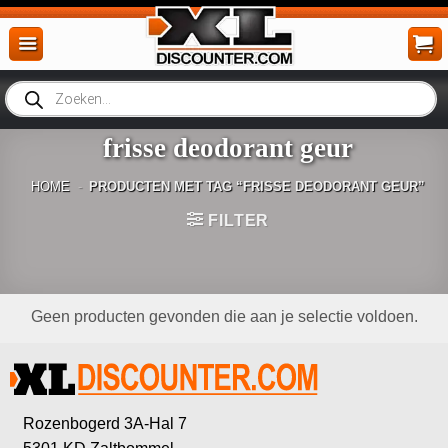
Ga
naar
inhoud
Producten
zoeken
frisse deodorant geur
HOME
-
PRODUCTEN MET TAG “FRISSE DEODORANT GEUR”
FILTER
Geen producten gevonden die aan je selectie voldoen.
Rozenbogerd 3A-Hal 7