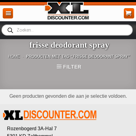
Ga
naar
inhoud
Producten
zoeken
frisse deodorant spray
HOME
-
PRODUCTEN MET TAG “FRISSE DEODORANT SPRAY”
FILTER
Geen producten gevonden die aan je selectie voldoen.
Rozenbogerd 3A-Hal 7