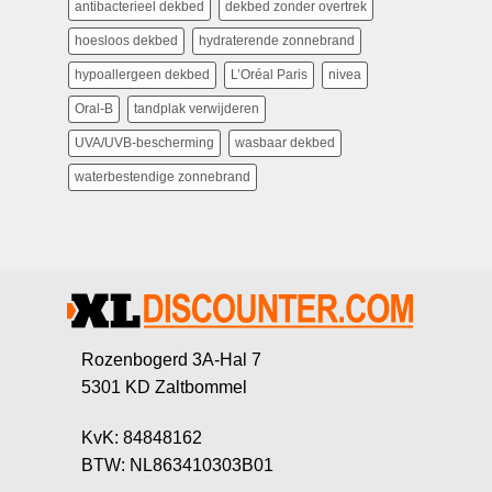
antibacterieel dekbed
dekbed zonder overtrek
hoesloos dekbed
hydraterende zonnebrand
hypoallergeen dekbed
L’Oréal Paris
nivea
Oral-B
tandplak verwijderen
UVA/UVB-bescherming
wasbaar dekbed
waterbestendige zonnebrand
Rozenbogerd 3A-Hal 7
5301 KD Zaltbommel
KvK: 84848162
BTW: NL863410303B01