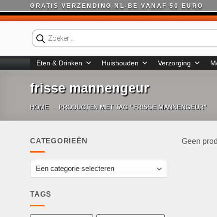
Ga
GRATIS VERZENDING NL-BE VANAF 50 EURO
naar
inhoud
Producten
zoeken
Eten & Drinken
Huishouden
Verzorging
M
frisse mannengeur
HOME
-
PRODUCTEN MET TAG “FRISSE MANNENGEUR”
CATEGORIEËN
Geen prod
TAGS