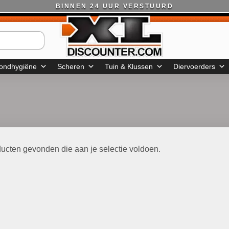
BINNEN 24 UUR VERSTUURD
ondhygiëne
Scheren
Tuin & Klussen
Diervoerders
ucten gevonden die aan je selectie voldoen.