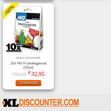
-60%
GEEN CATEGORIE
10x HG Fruitvliegjesval
(20ml)
€
Oorspronkelijke
Huidige
32,95
83,25
€
prijs
prijs
was:
is:
TOEVOEGEN
€83,25.
€32,95.