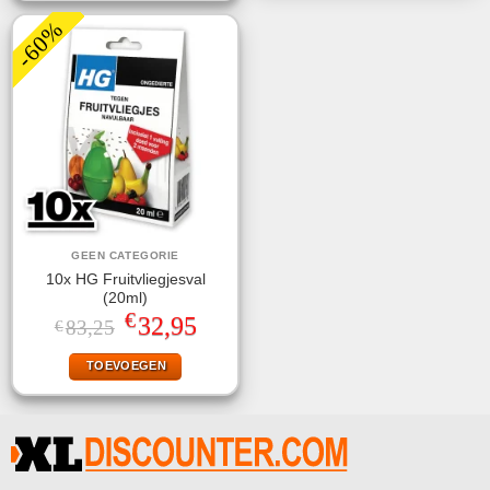
-60%
GEEN CATEGORIE
10x HG Fruitvliegjesval
(20ml)
€
Oorspronkelijke
Huidige
32,95
83,25
€
prijs
prijs
was:
is:
TOEVOEGEN
€83,25.
€32,95.