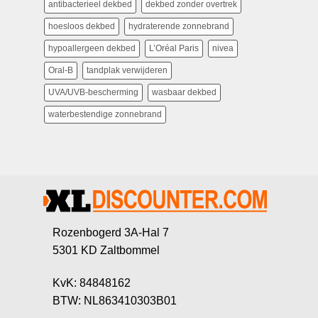
antibacterieel dekbed
dekbed zonder overtrek
hoesloos dekbed
hydraterende zonnebrand
hypoallergeen dekbed
L’Oréal Paris
nivea
Oral-B
tandplak verwijderen
UVA/UVB-bescherming
wasbaar dekbed
waterbestendige zonnebrand
Rozenbogerd 3A-Hal 7
5301 KD Zaltbommel
KvK: 84848162
BTW: NL863410303B01