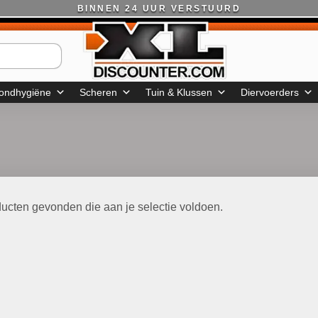
BINNEN 24 UUR VERSTUURD
ondhygiëne
Scheren
Tuin & Klussen
Diervoerders
ucten gevonden die aan je selectie voldoen.