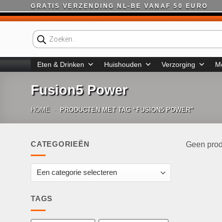
Ga
GRATIS VERZENDING NL-BE VANAF 50 EURO
naar
inhoud
Producten
zoeken
Eten & Drinken
Huishouden
Verzorging
M
Fusion5 Power
HOME
-
PRODUCTEN MET TAG “FUSION5 POWER”
CATEGORIEËN
Geen prod
TAGS