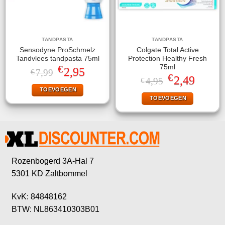
TANDPASTA
TANDPASTA
Sensodyne ProSchmelz
Colgate Total Active
Tandvlees tandpasta 75ml
Protection Healthy Fresh
€
75ml
Oorspronkelijke
Huidige
2,95
7,99
€
€
prijs
prijs
Oorspronkelijke
Huidige
2,49
4,95
€
was:
is:
prijs
prijs
TOEVOEGEN
€7,99.
€2,95.
was:
is:
TOEVOEGEN
€4,95.
€2,49.
Rozenbogerd 3A-Hal 7
5301 KD Zaltbommel
KvK: 84848162
BTW: NL863410303B01