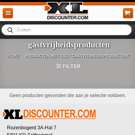
Ga
naar
inhoud
Producten
zoeken
gastvrijheidsproducten
HOME
-
PRODUCTEN MET TAG “GASTVRIJHEIDSPRODUCTEN”
FILTER
Geen producten gevonden die aan je selectie voldoen.
Rozenbogerd 3A-Hal 7