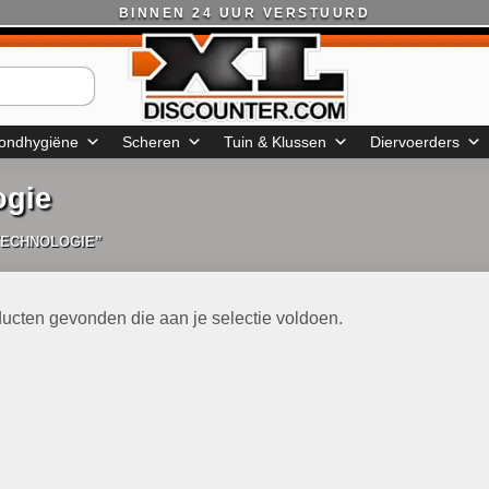
BINNEN 24 UUR VERSTUURD
ondhygiëne
Scheren
Tuin & Klussen
Diervoerders
ogie
TECHNOLOGIE”
ucten gevonden die aan je selectie voldoen.