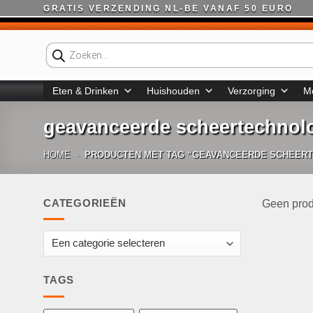
Ga
GRATIS VERZENDING NL-BE VANAF 50 EURO
naar
inhoud
Producten
zoeken
Eten & Drinken
Huishouden
Verzorging
M
geavanceerde scheertechnol
HOME
-
PRODUCTEN MET TAG “GEAVANCEERDE SCHEER
CATEGORIEËN
Geen prod
TAGS