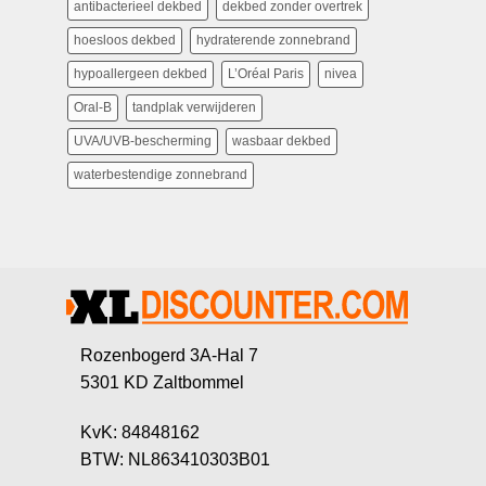
antibacterieel dekbed
dekbed zonder overtrek
hoesloos dekbed
hydraterende zonnebrand
hypoallergeen dekbed
L’Oréal Paris
nivea
Oral-B
tandplak verwijderen
UVA/UVB-bescherming
wasbaar dekbed
waterbestendige zonnebrand
Rozenbogerd 3A-Hal 7
5301 KD Zaltbommel
KvK: 84848162
BTW: NL863410303B01