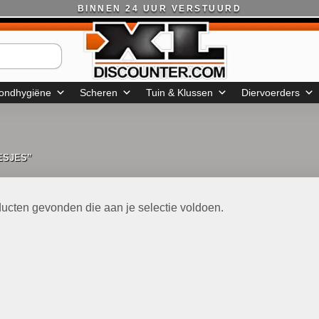
BINNEN 24 UUR VERSTUURD
ondhygiëne
Scheren
Tuin & Klussen
Diervoerders
ESJES”
ucten gevonden die aan je selectie voldoen.