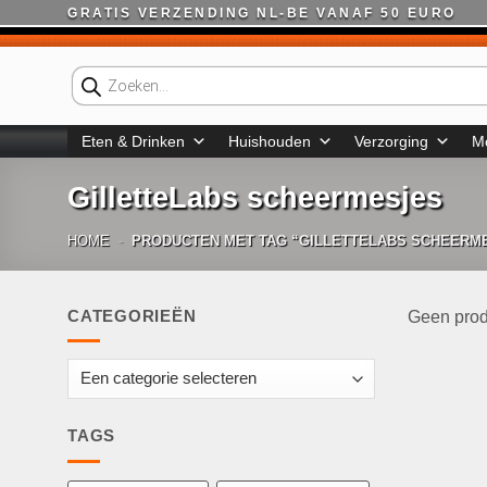
Ga
GRATIS VERZENDING NL-BE VANAF 50 EURO
naar
inhoud
Producten
zoeken
Eten & Drinken
Huishouden
Verzorging
M
GilletteLabs scheermesjes
HOME
-
PRODUCTEN MET TAG “GILLETTELABS SCHEERM
CATEGORIEËN
Geen prod
TAGS