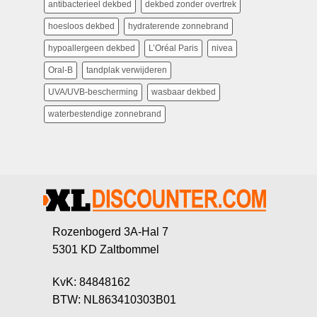
antibacterieel dekbed
dekbed zonder overtrek
hoesloos dekbed
hydraterende zonnebrand
hypoallergeen dekbed
L’Oréal Paris
nivea
Oral-B
tandplak verwijderen
UVA/UVB-bescherming
wasbaar dekbed
waterbestendige zonnebrand
Rozenbogerd 3A-Hal 7
5301 KD Zaltbommel
KvK: 84848162
BTW: NL863410303B01