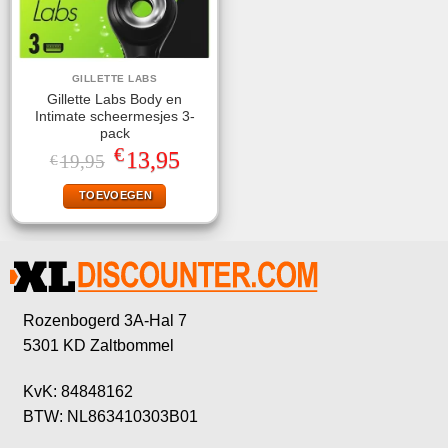
GILLETTE LABS
Gillette Labs Body en
Intimate scheermesjes 3-
pack
€
Oorspronkelijke
Huidige
13,95
19,95
€
prijs
prijs
was:
is:
TOEVOEGEN
€19,95.
€13,95.
Rozenbogerd 3A-Hal 7
5301 KD Zaltbommel
KvK: 84848162
BTW: NL863410303B01