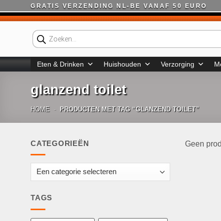
Ga
GRATIS VERZENDING NL-BE VANAF 50 EURO
naar
inhoud
Producten
zoeken
Eten & Drinken
Huishouden
Verzorging
M
glanzend toilet
HOME
-
PRODUCTEN MET TAG “GLANZEND TOILET”
CATEGORIEËN
Geen prod
TAGS