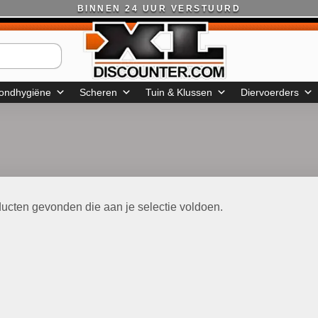
BINNEN 24 UUR VERSTUURD
ondhygiëne
Scheren
Tuin & Klussen
Diervoerders
ucten gevonden die aan je selectie voldoen.