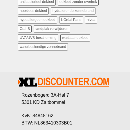
antibacterieel dekbed
dekbed zonder overtrek
hoesloos dekbed
hydraterende zonnebrand
hypoallergeen dekbed
L’Oréal Paris
nivea
Oral-B
tandplak verwijderen
UVA/UVB-bescherming
wasbaar dekbed
waterbestendige zonnebrand
Rozenbogerd 3A-Hal 7
5301 KD Zaltbommel
KvK: 84848162
BTW: NL863410303B01