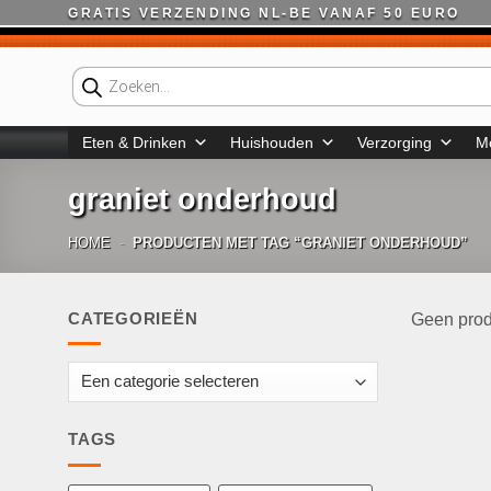
Ga
GRATIS VERZENDING NL-BE VANAF 50 EURO
naar
inhoud
Producten
zoeken
Eten & Drinken
Huishouden
Verzorging
M
graniet onderhoud
HOME
-
PRODUCTEN MET TAG “GRANIET ONDERHOUD”
CATEGORIEËN
Geen prod
TAGS