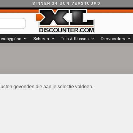
BINNEN 24 UUR VERSTUURD
ondhygiëne
Scheren
Tuin & Klussen
Diervoerders
ucten gevonden die aan je selectie voldoen.