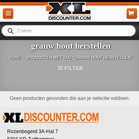
Ga
naar
inhoud
Producten
zoeken
grauw hout herstellen
HOME
-
PRODUCTEN MET TAG “GRAUW HOUT HERSTELLEN”
FILTER
Geen producten gevonden die aan je selectie voldoen.
Rozenbogerd 3A-Hal 7