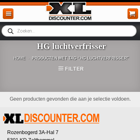
Ga
naar
inhoud
Producten
zoeken
HG luchtverfrisser
HOME
-
PRODUCTEN MET TAG “HG LUCHTVERFRISSER”
FILTER
Geen producten gevonden die aan je selectie voldoen.
Rozenbogerd 3A-Hal 7