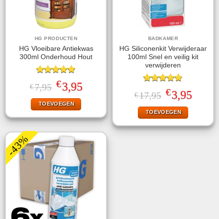
HG PRODUCTEN
BADKAMER
HG Vloeibare Antiekwas
HG Siliconenkit Verwijderaar
300ml Onderhoud Hout
100ml Snel en veilig kit
verwijderen
Gewaardeerd
€
Oorspronkelijke
Huidige
3,95
7,95
€
5.00
uit 5
Gewaardeerd
€
prijs
prijs
Oorspronkelijke
Huidige
3,95
17,95
€
4.80
uit 5
was:
is:
prijs
prijs
TOEVOEGEN
€7,95.
€3,95.
was:
is:
TOEVOEGEN
€17,95.
€3,95.
-43%