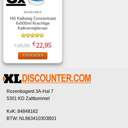
BADKAMER
HG Kalkweg Concentraat
6x500ml Krachtige
Kalkverwijderaar
Gewaardeerd
€
Oorspronkelijke
Huidige
22,95
39,95
€
4.50
uit 5
prijs
prijs
was:
is:
TOEVOEGEN
€39,95.
€22,95.
Rozenbogerd 3A-Hal 7
5301 KD Zaltbommel
KvK: 84848162
BTW: NL863410303B01