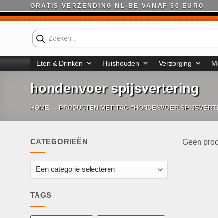
Ga
GRATIS VERZENDING NL-BE VANAF 50 EURO
naar
inhoud
Producten
zoeken
Eten & Drinken
Huishouden
Verzorging
M
hondenvoer spijsvertering
HOME
-
PRODUCTEN MET TAG “HONDENVOER SPIJSVERT
CATEGORIEËN
Geen prod
TAGS