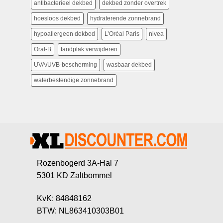
antibacterieel dekbed
dekbed zonder overtrek
hoesloos dekbed
hydraterende zonnebrand
hypoallergeen dekbed
L’Oréal Paris
nivea
Oral-B
tandplak verwijderen
UVA/UVB-bescherming
wasbaar dekbed
waterbestendige zonnebrand
Rozenbogerd 3A-Hal 7
5301 KD Zaltbommel
KvK: 84848162
BTW: NL863410303B01