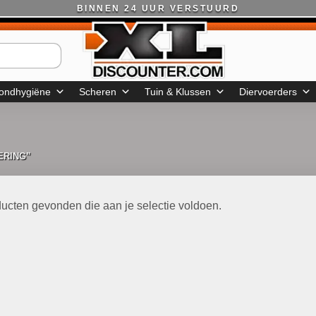
BINNEN 24 UUR VERSTUURD
ondhygiëne
Scheren
Tuin & Klussen
Diervoerders
ERING”
ucten gevonden die aan je selectie voldoen.