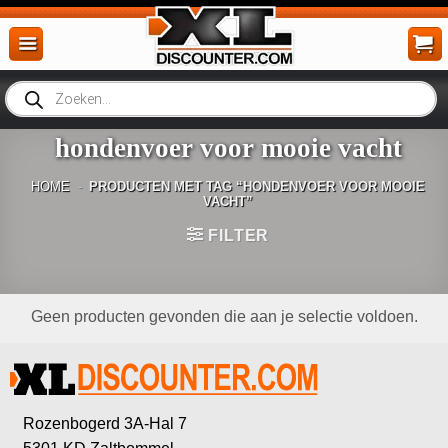
Ga
naar
inhoud
Producten
zoeken
hondenvoer voor mooie vacht
HOME
-
PRODUCTEN MET TAG “HONDENVOER VOOR MOOIE
VACHT”
FILTER
Geen producten gevonden die aan je selectie voldoen.
Rozenbogerd 3A-Hal 7