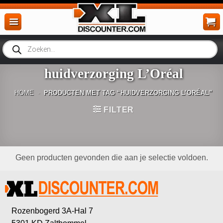
Ga
naar
inhoud
Producten
zoeken
huidverzorging L’Oréal
HOME
-
PRODUCTEN MET TAG “HUIDVERZORGING L’ORÉAL”
FILTER
Geen producten gevonden die aan je selectie voldoen.
Rozenbogerd 3A-Hal 7