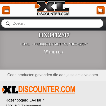
Ga
naar
inhoud
Producten
zoeken
HX3412/07
HOME
-
PRODUCTEN MET TAG “HX3412/07”
FILTER
Geen producten gevonden die aan je selectie voldoen.
Rozenbogerd 3A-Hal 7