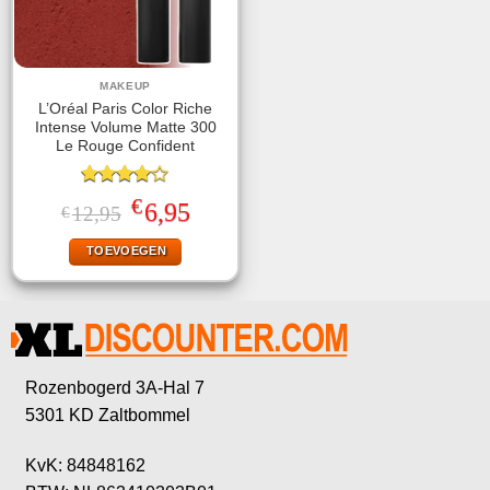
MAKEUP
L’Oréal Paris Color Riche
Intense Volume Matte 300
Le Rouge Confident
Gewaardeerd
€
Oorspronkelijke
Huidige
6,95
12,95
€
4.00
uit
prijs
prijs
5
was:
is:
TOEVOEGEN
€12,95.
€6,95.
Rozenbogerd 3A-Hal 7
5301 KD Zaltbommel
KvK: 84848162