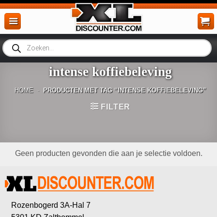
Ga
naar
inhoud
Producten
zoeken
intense koffiebeleving
HOME
-
PRODUCTEN MET TAG “INTENSE KOFFIEBELEVING”
FILTER
Geen producten gevonden die aan je selectie voldoen.
Rozenbogerd 3A-Hal 7