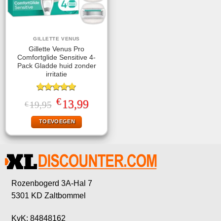
GILLETTE VENUS
Gillette Venus Pro
Comfortglide Sensitive 4-
Pack Gladde huid zonder
irritatie
Gewaardeerd
€
Oorspronkelijke
Huidige
13,99
19,95
€
5.00
uit 5
prijs
prijs
was:
is:
TOEVOEGEN
€19,95.
€13,99.
Rozenbogerd 3A-Hal 7
5301 KD Zaltbommel
KvK: 84848162