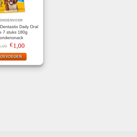
ONDENVOER
Dentastix Daily Oral
e 7 stuks 180g
ondensnack
€
Oorspronkelijke
1,00
Huidige
2,99
prijs
prijs
was:
is:
TOEVOEGEN
€2,99.
€1,00.