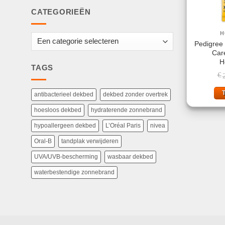
CATEGORIEËN
H
Pedigree 
Car
H
TAGS
€
antibacterieel dekbed
dekbed zonder overtrek
hoesloos dekbed
hydraterende zonnebrand
hypoallergeen dekbed
L’Oréal Paris
nivea
Oral-B
tandplak verwijderen
UVA/UVB-bescherming
wasbaar dekbed
waterbestendige zonnebrand