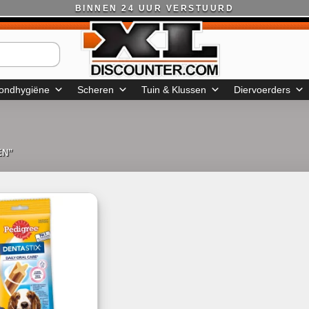
BINNEN 24 UUR VERSTUURD
ondhygiëne
Scheren
Tuin & Klussen
Diervoerders
EN”