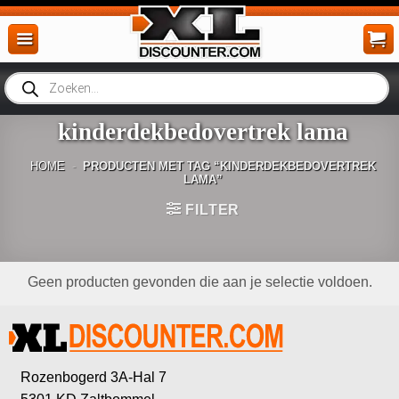
Ga
naar
inhoud
Producten
zoeken
kinderdekbedovertrek lama
HOME
-
PRODUCTEN MET TAG “KINDERDEKBEDOVERTREK
LAMA”
FILTER
Geen producten gevonden die aan je selectie voldoen.
Rozenbogerd 3A-Hal 7